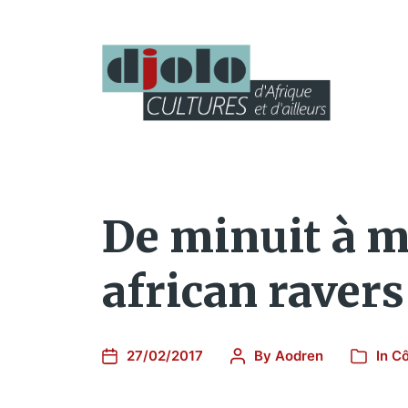
De minuit à mi
african raver
27/02/2017
By
Aodren
In
Cô