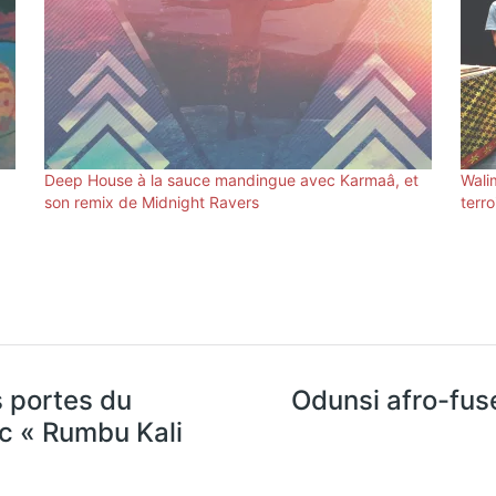
Deep House à la sauce mandingue avec Karmaâ, et
Wali
son remix de Midnight Ravers
terr
 portes du
Odunsi afro-fus
c « Rumbu Kali