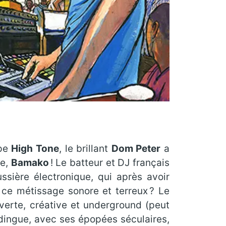
upe
High Tone
, le brillant
Dom Peter
a
te,
Bamako
! Le batteur et DJ français
ssière électronique, qui après avoir
de ce métissage sonore et terreux ? Le
uverte, créative et underground (peut
dingue, avec ses épopées séculaires,