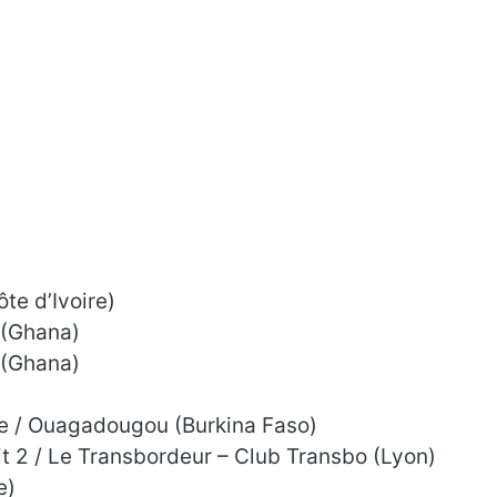
te d’Ivoire)
 (Ghana)
 (Ghana)
)
re / Ouagadougou (Burkina Faso)
it 2 / Le Transbordeur – Club Transbo (Lyon)
e)