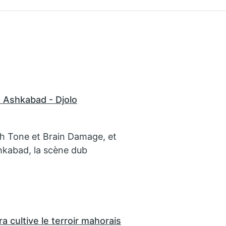
 Ashkabad - Djolo
gh Tone et Brain Damage, et
hkabad, la scène dub
a cultive le terroir mahorais