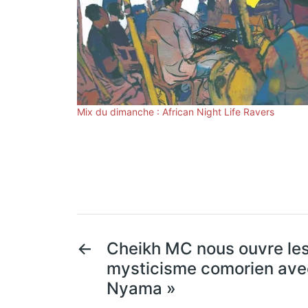
Mix du dimanche : African Night Life Ravers
←
Cheikh MC nous ouvre les
mysticisme comorien ave
Nyama »