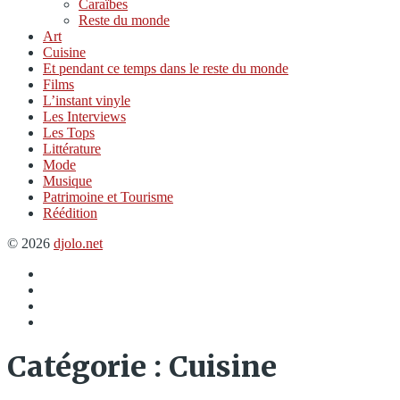
Caraïbes
Reste du monde
Art
Cuisine
Et pendant ce temps dans le reste du monde
Films
L’instant vinyle
Les Interviews
Les Tops
Littérature
Mode
Musique
Patrimoine et Tourisme
Réédition
© 2026
djolo.net
Élément
du
Twitter
menu
Insta
Spotify
Catégorie :
Cuisine