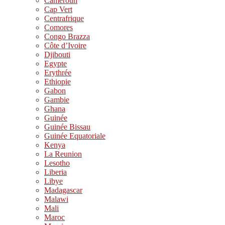
Cameroun
Cap Vert
Centrafrique
Comores
Congo Brazza
Côte d’Ivoire
Djibouti
Egypte
Erythrée
Ethiopie
Gabon
Gambie
Ghana
Guinée
Guinée Bissau
Guinée Equatoriale
Kenya
La Reunion
Lesotho
Liberia
Libye
Madagascar
Malawi
Mali
Maroc