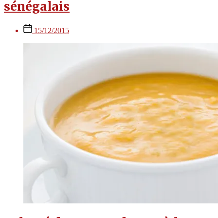
sénégalais
Post
15/12/2015
date