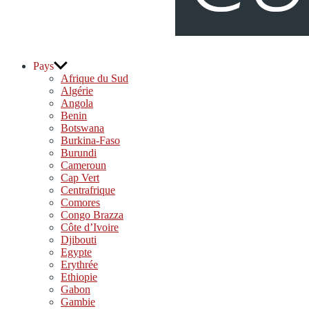
djolo.net
Pays
Afrique du Sud
Algérie
Angola
Benin
Botswana
Burkina-Faso
Burundi
Cameroun
Cap Vert
Centrafrique
Comores
Congo Brazza
Côte d’Ivoire
Djibouti
Egypte
Erythrée
Ethiopie
Gabon
Gambie