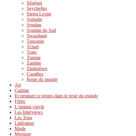
Sénégal
Seychelles
Sierra Leone
Somalie
Soudan
Soudan du Sud
Swaziland
Tanzanie
Tchad
Togo
Tunisie
Zambie
Zimbabwe
Caraïbes
Reste du monde
Art
Cuisine
Et pendant ce temps dans le reste du monde
Films
L’instant vinyle
Les Interviews
Les Tops
Littérature
Mode
Musique