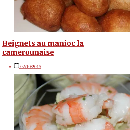
Beignets au manioc la
camerounaise
Post
02/10/2015
date