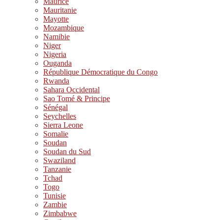
Maurice
Mauritanie
Mayotte
Mozambique
Namibie
Niger
Nigeria
Ouganda
République Démocratique du Congo
Rwanda
Sahara Occidental
Sao Tomé & Principe
Sénégal
Seychelles
Sierra Leone
Somalie
Soudan
Soudan du Sud
Swaziland
Tanzanie
Tchad
Togo
Tunisie
Zambie
Zimbabwe