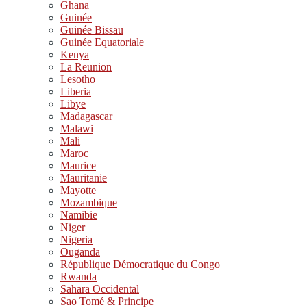
Ghana
Guinée
Guinée Bissau
Guinée Equatoriale
Kenya
La Reunion
Lesotho
Liberia
Libye
Madagascar
Malawi
Mali
Maroc
Maurice
Mauritanie
Mayotte
Mozambique
Namibie
Niger
Nigeria
Ouganda
République Démocratique du Congo
Rwanda
Sahara Occidental
Sao Tomé & Principe