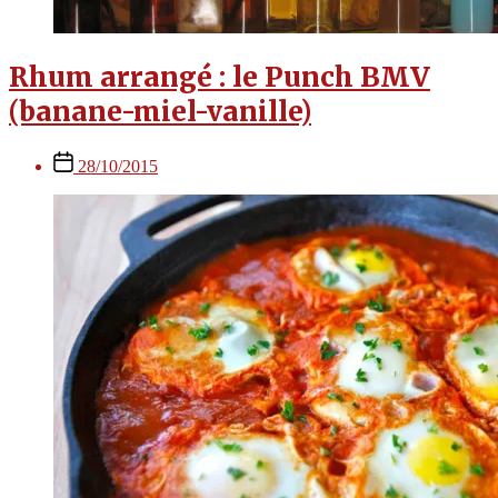
Rhum arrangé : le Punch BMV
(banane-miel-vanille)
Post
28/10/2015
date