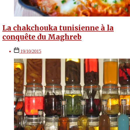
La chakchouka tunisienne à la
conquête du Maghreb
Post
19/10/2015
date