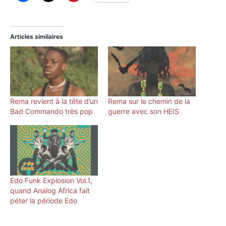
Articles similaires
Rema revient à la tête d’un
Rema sur le chemin de la
Bad Commando très pop
guerre avec son HEIS
Edo Funk Explosion Vol​.​1,
quand Analog Africa fait
péter la période Edo