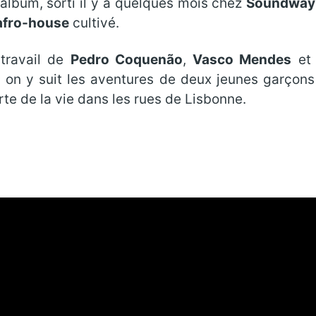
 album, sorti il y a quelques mois chez
Soundway
afro-house
cultivé.
 travail de
Pedro Coquenão
,
Vasco Mendes
e
 ; on y suit les aventures de deux jeunes garçon
rte de la vie dans les rues de Lisbonne.