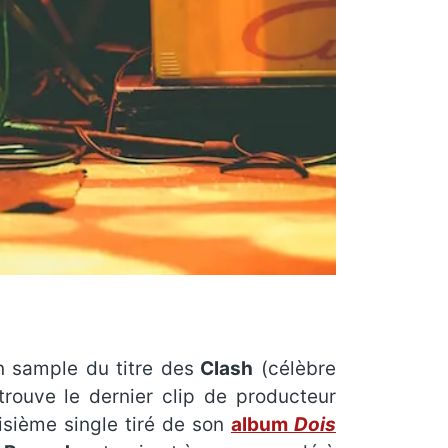
un sample du titre des
Clash
(célèbre
rouve le dernier clip de producteur
oisième single tiré de son
album
Dois