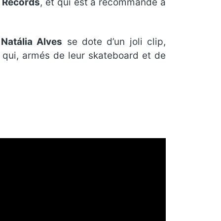
 Records
, et qui est à recommandé à
t
Natália Alves
se dote d’un joli clip,
s qui, armés de leur skateboard et de