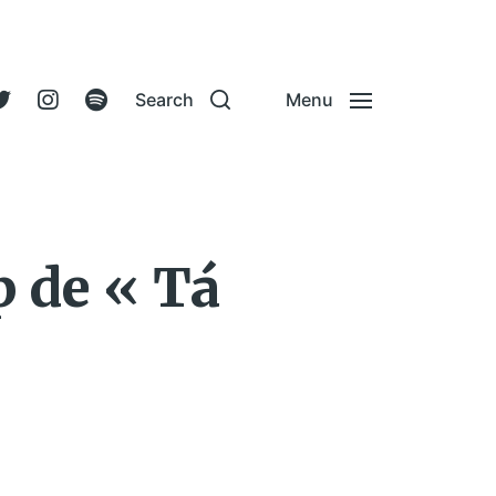
Search
Menu
p de « Tá