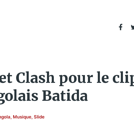
et Clash pour le cli
golais Batida
ngola
,
Musique
,
Slide