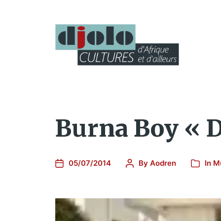
Burna Boy « 
05/07/2014
By
Aodren
In
M