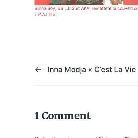
Burna Boy, Da L.E.S et AKA, remettent le couvert s
« P.A.I.D »
←
Inna Modja « C’est La Vie
1 Comment