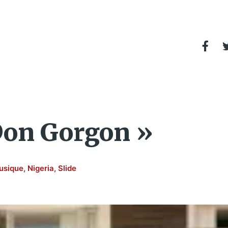
Don Gorgon »
usique
,
Nigeria
,
Slide