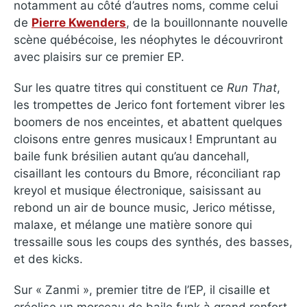
notamment au côté d’autres noms, comme celui
de
Pierre Kwenders
, de la bouillonnante nouvelle
scène québécoise, les néophytes le découvriront
avec plaisirs sur ce premier EP.
Sur les quatre titres qui constituent ce
Run That
,
les trompettes de Jerico font fortement vibrer les
boomers de nos enceintes, et abattent quelques
cloisons entre genres musicaux ! Empruntant au
baile funk brésilien autant qu’au dancehall,
cisaillant les contours du Bmore, réconciliant rap
kreyol et musique électronique, saisissant au
rebond un air de bounce music, Jerico métisse,
malaxe, et mélange une matière sonore qui
tressaille sous les coups des synthés, des basses,
et des kicks.
Sur « Zanmi », premier titre de l’EP, il cisaille et
créolise un morceau de baile funk à grand renfort