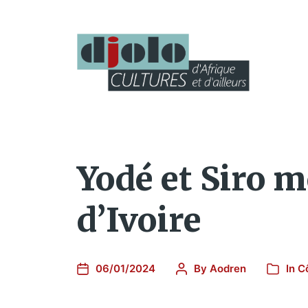
Yodé et Siro m
d’Ivoire
06/01/2024
By
Aodren
In
Cô