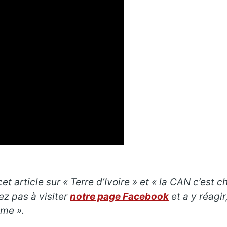
t article sur « Terre d’Ivoire » et
« la CAN c’est c
tez pas à visiter
notre page Facebook
et a y réagi
ime ».