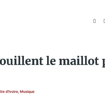
ouillent le maillot 
te d'Ivoire
,
Musique