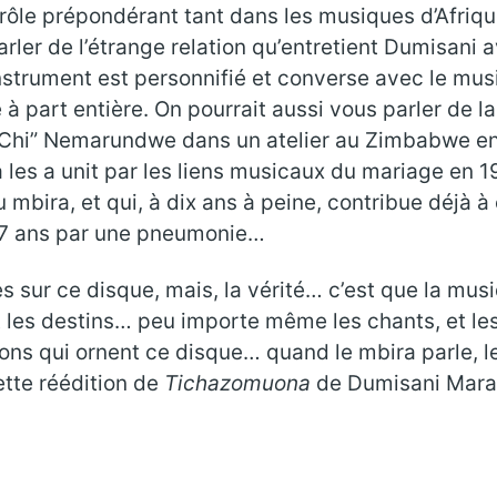
ôle prépondérant tant dans les musiques d’Afrique
arler de l’étrange relation qu’entretient Dumisan
instrument est personnifié et converse avec le music
 part entière. On pourrait aussi vous parler de la
 Chi” Nemarundwe dans un atelier au Zimbabwe en
es a unit par les liens musicaux du mariage en 1975
au mbira, et qui, à dix ans à peine, contribue déjà 
37 ans par une pneumonie…
es sur ce disque, mais, la vérité… c’est que la mus
et les destins… peu importe même les chants, et le
ions qui ornent ce disque… quand le mbira parle, l
ette réédition de
Tichazomuona
de Dumisani Marair