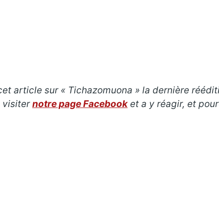
et article sur «
Tichazomuona
»
la dernière réédi
 visiter
notre page Facebook
et a y réagir, et p