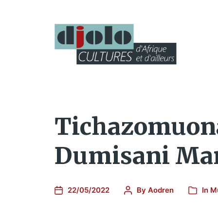
Tichazomuona 
Dumisani Mara
22/05/2022
By
Aodren
In
M