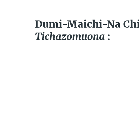
Dumi​-​Maichi​-​Na C
Tichazomuona
: