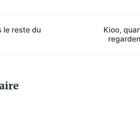
 le reste du
Kioo, qua
regardent
aire