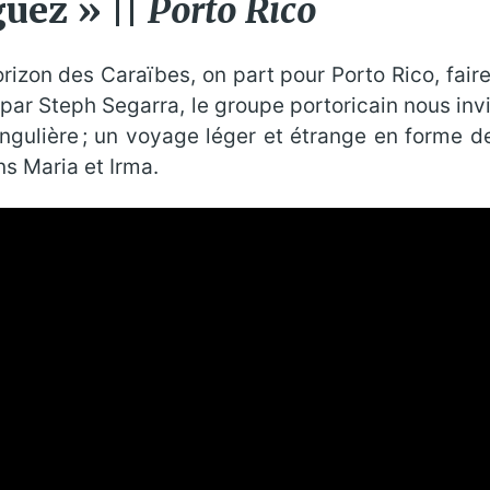
üez » ||
Porto Rico
rizon des Caraïbes, on part pour Porto Rico, fai
ar Steph Segarra, le groupe portoricain nous invit
gulière ; un voyage léger et étrange en forme de 
s Maria et Irma.