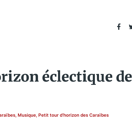
orizon éclectique d
araïbes
,
Musique
,
Petit tour d’horizon des Caraïbes