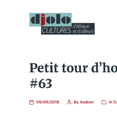
Petit tour d’h
#63
09/06/2018
By
Aodren
In
C