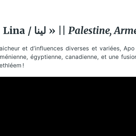
Apo & the Apostles « Lina / لينا » ||
Palestine, Ar
aicheur et d’influences diverses et variées, Apo
arménienne, égyptienne, canadienne, et une fusio
ethléem !