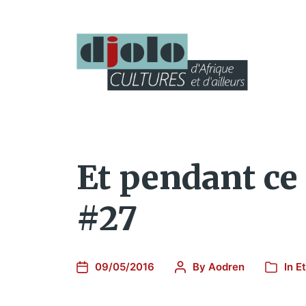
Et pendant ce
#27
09/05/2016
By
Aodren
In
E