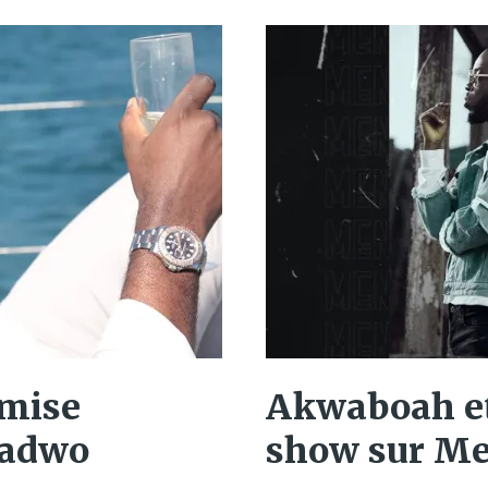
omise
Akwaboah et
nadwo
show sur M