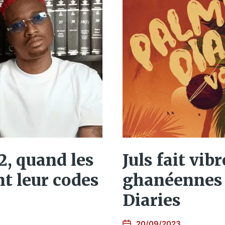
2, quand les
Juls fait vib
nt leur codes
ghanéennes 
Diaries
20/09/2023