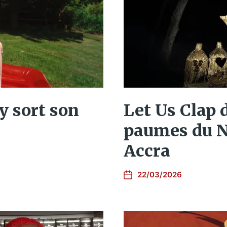
iy sort son
Let Us Clap 
paumes du N
Accra
22/03/2026