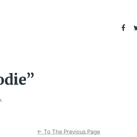
odie”
.
←
To The Previous Page