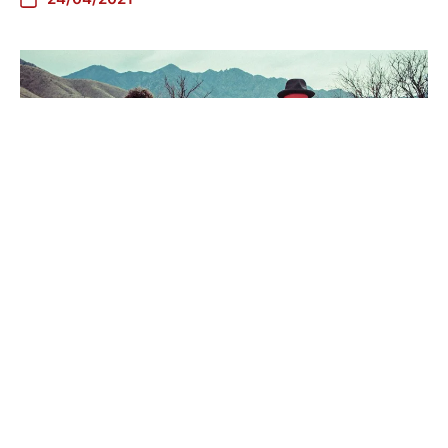
Un désert n’en vaut pas un
autre, l’incroyable Genesis de
XIXA
20/03/2021