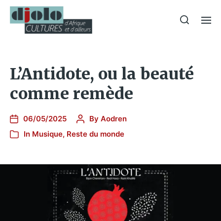
L’Antidote, ou la beauté
comme remède
06/05/2025
By
Aodren
In
Musique
,
Reste du monde