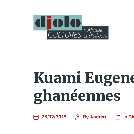
Kuami Eugene,
ghanéennes
26/12/2018
By
Aodren
In
Gh