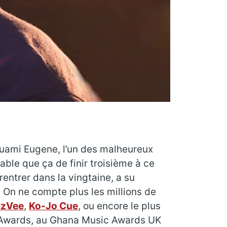
Kuami Eugene, l’un des malheureux
ble que ça de finir troisième à ce
entrer dans la vingtaine, a su
. On ne compte plus les millions de
zVee
,
Ko-Jo Cue
, ou encore le plus
c Awards, au Ghana Music Awards UK