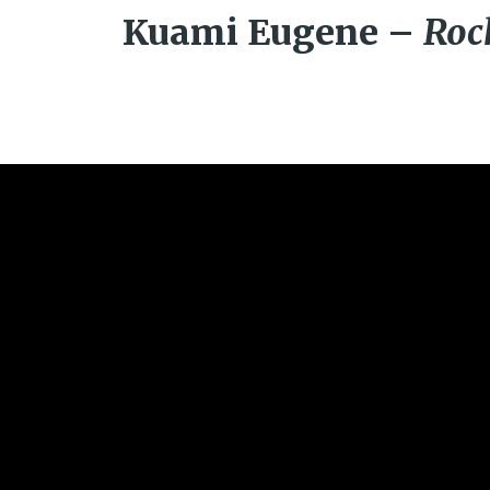
Kuami Eugene –
Roc