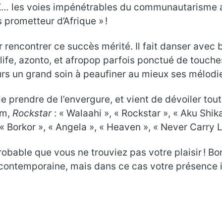
K… les voies impénétrables du communautarisme an
prometteur d’Afrique » !
r rencontrer ce succès mérité. Il fait danser avec b
ife, azonto, et afropop parfois ponctué de touches
urs un grand soin à peaufiner au mieux ses mélodi
 prendre de l’envergure, et vient de dévoiler toute
um,
Rockstar
: « Walaahi », « Rockstar », « Aku Shik
 « Borkor », « Angela », « Heaven », « Never Carry 
 probable que vous ne trouviez pas votre plaisir ! 
contemporaine, mais dans ce cas votre présence i