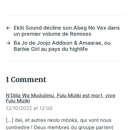
←
Ekiti Sound décline son Abeg No Vex dans
un premier volume de Remixes
→
Ba Jo de Joojo Addison & Amaarae, ou
Barbie Girl au pays du highlife
1 Comment
N'Djila Wa Mudujimu, Fulu Miziki est mort, vive
Fulu Miziki
12/10/2022 at 12:00
[…] dei, et autres nkolo mboka, qui vont nous
contredire ! Deux membres du groupe partent