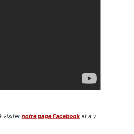
 visiter
notre page Facebook
et a y