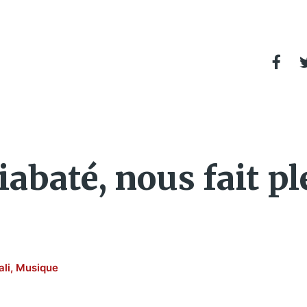
abaté, nous fait pl
li
,
Musique