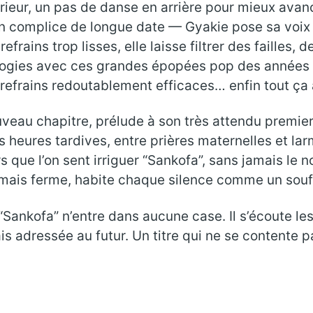
rieur, un pas de danse en arrière pour mieux avan
complice de longue date — Gyakie pose sa voix 
frains trop lisses, elle laisse filtrer des failles,
alogies avec ces grandes épopées pop des années 
s refrains redoutablement efficaces… enfin tout ça
veau chapitre, prélude à son très attendu premi
s heures tardives, entre prières maternelles et lar
rs que l’on sent irriguer “Sankofa”, sans jamais le 
mais ferme, habite chaque silence comme un souff
 “Sankofa” n’entre dans aucune case. Il s’écoute l
ressée au futur. Un titre qui ne se contente pas de 