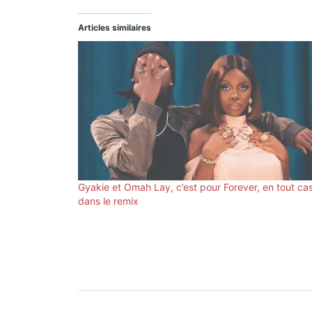
Articles similaires
Gyakie et Omah Lay, c’est pour Forever, en tout ca
dans le remix