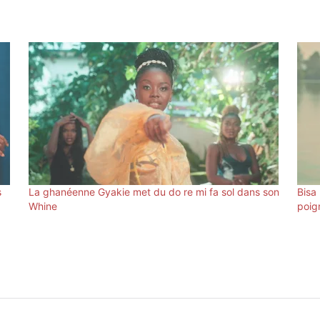
s
La ghanéenne Gyakie met du do re mi fa sol dans son
Bisa
Whine
poig