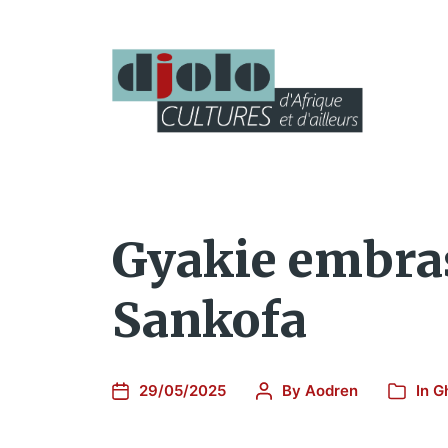
Gyakie embras
Sankofa
29/05/2025
By
Aodren
In
G