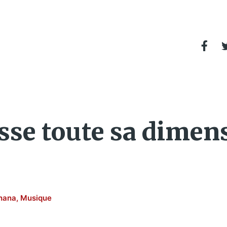
se toute sa dimen
hana
,
Musique