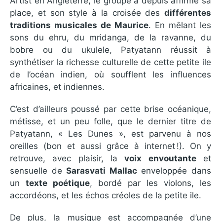
Artist en Angleterre, le groupe a depuis affirmé sa
place, et son style à la croisée des
différentes
traditions musicales de Maurice
. En mêlant les
sons du ehru, du mridanga, de la ravanne, du
bobre ou du ukulele, Patyatann réussit à
synthétiser la richesse culturelle de cette petite ile
de l’océan indien, où soufflent les influences
africaines, et indiennes.
C’est d’ailleurs poussé par cette brise océanique,
métisse, et un peu folle, que le dernier titre de
Patyatann, « Les Dunes », est parvenu à nos
oreilles (bon et aussi grâce à internet !). On y
retrouve, avec plaisir, la
voix envoutante
et
sensuelle de
Sarasvati Mallac
enveloppée dans
un
texte poétique
, bordé par les violons, les
accordéons, et les échos créoles de la petite ile.
De plus, la musique est accompagnée d’une