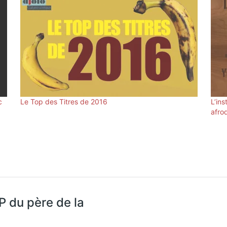
c
Le Top des Titres de 2016
L’ins
afro
P du père de la