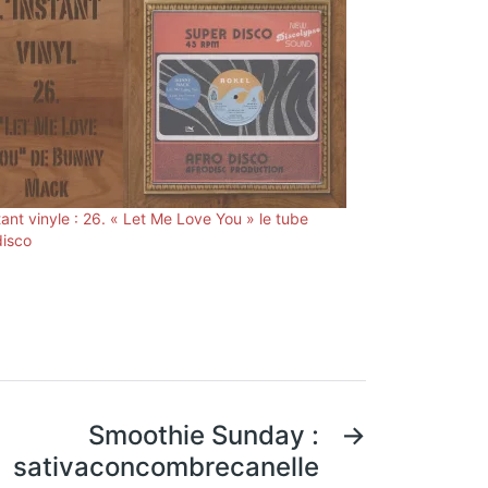
tant vinyle : 26. « Let Me Love You » le tube
disco
Smoothie Sunday :
→
sativaconcombrecanelle