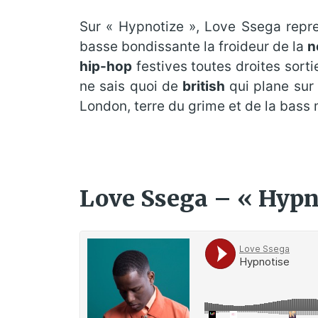
Sur « Hypnotize », Love Ssega repr
basse bondissante la froideur de la
n
hip-hop
festives toutes droites sor
ne sais quoi de
british
qui plane sur 
London, terre du grime et de la bass 
Love Ssega – « Hypno