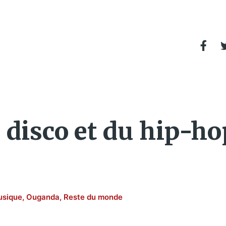
u disco et du hip-h
sique
,
Ouganda
,
Reste du monde