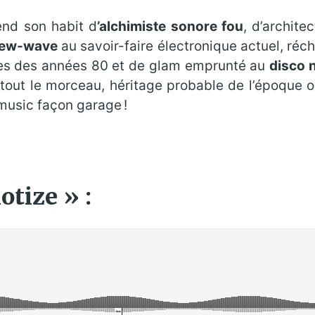
end son habit d
’alchimiste sonore fou
, d’archite
ew-wave
au savoir-faire électronique actuel, réc
ties des années 80 et de glam emprunté au
disco 
tout le morceau, héritage probable de l’époque o
music façon garage !
tize » :