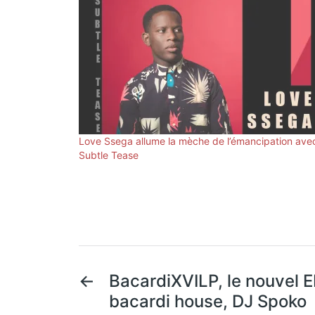
Love Ssega allume la mèche de l’émancipation ave
Subtle Tease
←
BacardiXVILP, le nouvel E
bacardi house, DJ Spoko