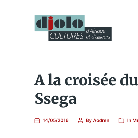
A la croisée d
Ssega
14/05/2016
By
Aodren
In
Mu