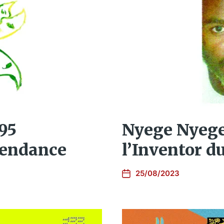
 95
Nyege Nyeg
pendance
l’Inventor d
25/08/2023