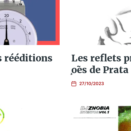
s rééditions
Les reflets p
̧o​̃​es de Pra
27/10/2023