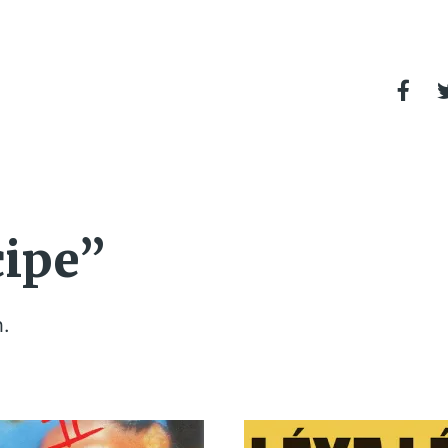
cipe”
h.